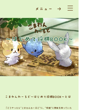
​メニュー →
～​はじめて将棋BOOK～
​こまわんわーるど～はじめて将棋BOOK～とは
「どうやったら“こまわんわーるど”に、“将棋”に興味を持っていた