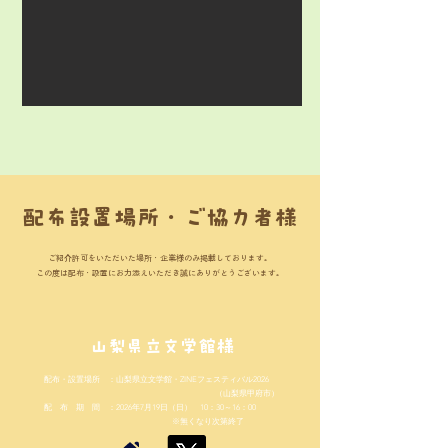
配布設置場所・ご協力者様
ご紹介許可をいただいた場所・企業様のみ掲載しております。
​この度は配布・設置にお力添えいただき誠にありがとうございます。
山梨県立文学館様
配布・設置場所 ：山梨県立文学館・ZINEフェスティバル2026
（山梨県甲府市）
配 布 期 間 ：2026年7月19日（日） 10：30～16：00
​ ※無くなり次第終了