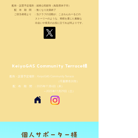
配布・設置予定場所：就将公民館等（鳥取県米子市）
配 布 期 間 ：無くなり次第終了
ご担当者様より ：当クラブの活動が、こまわんわーるどの
ストーリーのような、将棋を通じた素敵な
出会いや発見のお役に立てれば何よりです。
​KeiyoGAS Community Terrace様
配布・設置予定場所：KeiyoGAS Community Terrace
（千葉県市川市）
配 布 期 間 ：2025年11月6日（木）
～2025年11月29日（土）
個人サポーター様