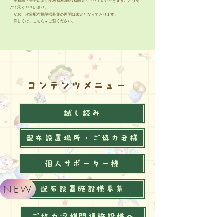
先着順・冊子に限りがある為3施設様限定とさせていただきます。どうぞ
ご了承くださいませ。
なお、次回配布施設様募集の再開は未定となっております。
​ 詳しくは、
こちら
をご覧ください。
​コンテンツメニュー
試し読み
配布設置場所・ご協力者様
個人サポーター様
NEW
配布設置施設様募集
ご協力将棋関連施設様へ