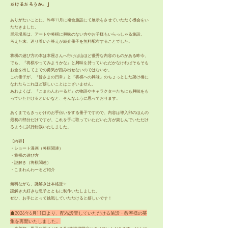
だけるだろうか。」
ありがたいことに、昨年11月に複合施設にて展示をさせていただく機会をい
ただきました。
展示場所は、アートや将棋に興味のない方やお子様もいらっしゃる施設。
考えた末、辿り着いた答えが紹介冊子を無料配布することでした。
将棋の遊び方の本は本屋さんへ行けば山ほど優秀な内容のものがある昨今、
でも、『将棋やってみようかな』と興味を持っていただかなければそもそも
お金を出してまでの勇気が踏み出せないのではないか。
この冊子が、『皆さまの日常』と『将棋への興味』のちょっとした架け橋に
なれたらこれほど嬉しいことはございません。
あわよくば、『こまわんわーるど』の物語やキャラクターたちにも興味をも
っていただけるといいなと、そんなふうに思っております。
あくまでもきっかけのお手伝いをする冊子ですので、内容は導入部のほんの
最初の部分だけですが、これを手に取っていただいた方が楽しんでいただけ
るように試行錯誤いたしました。
【内容】
・ショート漫画（将棋関連）
・将棋の遊び方
・謎解き（将棋関連）
・こまわんわーるど紹介
無料ながら、謎解きは本格派✨
謎解き大好きな息子とともに制作いたしました。
ぜひ、お手にとって挑戦していただけると嬉しいです！​
☗2026年6月11日より、配布設置していただける施設・教室様の募
集を再開いたしました。