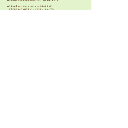
​☗応募者様が設置先施設の管理者様・またはご担当者様であること。
​☗作者の自費により制作をしております。将棋の普及など、
お役に立てるような配布をしていただけるとうれしいです。
​☗設置後のお写真など、ご送付・またはSNS等で拝見させてい
ただけると作者が喜びます！
​☗1施設につき10部のお渡しを基本としております。
​ それ以上の冊数をご希望の方はお問合せにてご相談ください。
​☗配送料はこちらが負担いたします。
​☗送信完了後、記載のメールアドレス宛にお控えが届きますのでご確認くださいませ。
メールアドレス
*
会社名
ご担当者様
*
設置住所（市まで）
*