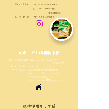
配布・設置場所 ：ONLY FREE PAPER TOKYO
（Space Utility TOKYO内）
（東京都目黒区）
配 布 期 間 ：現在～無くなり次第終了
大歳こども将棋教室様
配布・設置予定場所：大歳まつり こども将棋教室ブース
（山口県山口市）
配 布 期 間 ：2025年11月2日（日）のみ
ご担当者様より ：山口市で小学生対象の将棋教室を、
第１,２,３,５土曜日に行っています。
随時ご見学も大歓迎です。
詳しくはサイトをご確認ください(^^）
就将将棋クラブ様