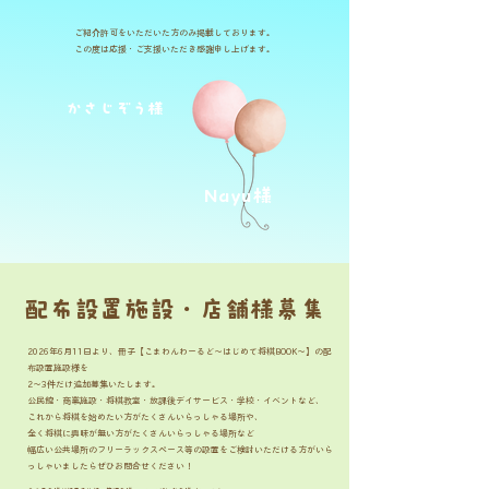
ご紹介許可をいただいた方のみ掲載しております。
​この度は応援・ご支援いただき感謝申し上げます。
かさじぞう様
Nayu様
配布設置施設・店舗様募集
2026年6月11日より、冊子【こまわんわーるど～はじめて将棋BOOK～】の配
布設置施設様を
2～3件だけ追加募集いたします。
​公民館・商業施設・将棋教室・放課後デイサービス・学校・イベントなど、
これから将棋を始めたい方がたくさんいらっしゃる場所や、
全く将棋に興味が無い方がたくさんいらっしゃる場所など
幅広い公共場所のフリーラックスペース等の設置をご検討いただける方がいら
っしゃいましたらぜひお問合せください！